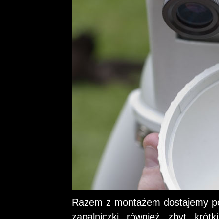
Razem z montażem dostajemy podś
zapalniczki również zbyt kró