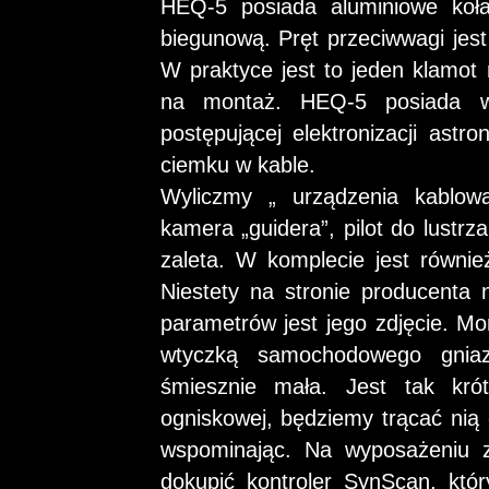
HEQ-5 posiada aluminiowe koł
biegunową. Pręt przeciwwagi jes
W praktyce jest to jeden klamot
na montaż. HEQ-5 posiada wb
postępującej elektronizacji astro
ciemku w kable.
Wyliczmy „ urządzenia kablowane
kamera „guidera”, pilot do lustrz
zaleta. W komplecie jest równie
Niestety na stronie producenta 
parametrów jest jego zdjęcie. Mon
wtyczką samochodowego gniazd
śmiesznie mała. Jest tak kró
ogniskowej, będziemy trącać ni
wspominając. Na wyposażeniu z
dokupić kontroler SynScan, któ