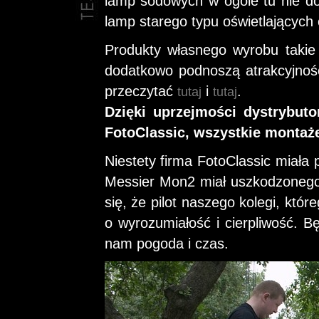
lamp sodowych w ogóle tu nie doc
lamp starego typu oświetlających
Produkty własnego wyrobu takie
dodatkowo podnoszą atrakcyjność
przeczytać
i
.
tutaj
tutaj
Dzięki uprzejmości dystrybutor
FotoClassic, wszystkie montaże
Niestety firma FotoClassic miała
Messier Mon2 miał uszkodzonego
się, że pilot naszego kolegi, któ
o wyrozumiałość i cierpliwość. Bę
nam pogoda i czas.