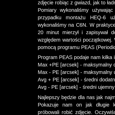
zdjęcie robiąc z gwiazd, jak to ład
Pomiary wykonaliśmy używają
przypadku montażu HEQ-6 uży
wykonaliśmy na C6N. W praktyce
20 minut mierzył i zapisywał d
względem wartości początkowej. 
pomocą programu PEAS (Periodic 
Program PEAS podaje nam kilka i
Max +PE [arcsek] - maksymalny d
Max - PE [arcsek] - maksymalny 
Avg + PE [arcsek] - średni dodatn
Avg - PE [arcsek] - średni ujemn
Najlepszy będzie dla nas jak naj
Pokazuje nam on jak długie k
próbowali robić zdjęcie. Oczywi