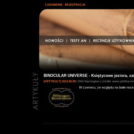
|
LOGOWANIE
REJESTRACJA
BINOCULAR UNIVERSE - Księżycowe jeziora, zat
www.philharrin
[ARTYKUŁY] 2012-06-08
| Phil Harrington | źródło
W czerwcu, ze względu na białe noce